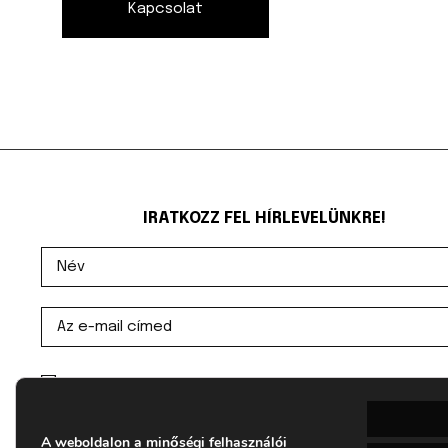
Kapcsolat
IRATKOZZ FEL HÍRLEVELÜNKRE!
Elolvastam és egyetértek az Adatvédelmi
tájékoztatóban foglaltakkal
A weboldalon a minőségi felhasználói