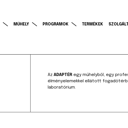
MŰHELY
PROGRAMOK
TERMÉKEK
SZOLGÁL
Az
ADAPTÉR
egy műhelyből, egy profess
élményelemekkel ellátott fogadótérből 
laboratórium.