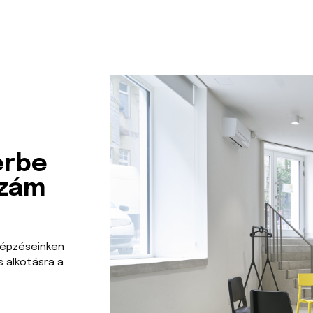
érbe
szám
 képzéseinken
s alkotásra a