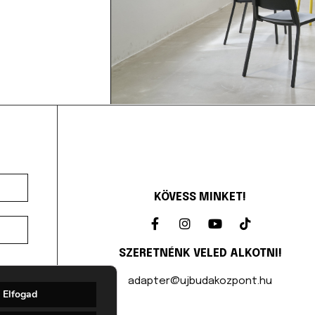
KÖVESS MINKET!
SZERETNÉNK VELED ALKOTNI!
adapter@ujbudakozpont.hu
Elfogad