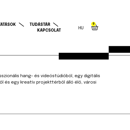
0
TATÁSOK
TUDÁSTÁR
HU
KAPCSOLAT
zionális hang- és videóstúdióból, egy digitális
és egy kreatív projekttérből álló élő, városi