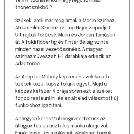
Te mit tudnál kihozni egy régi, színházi
thonetszékből?
Székek, amik már megjárták a Merlin Színház,
Átrium Film-Színház és Trip Hajószínpadjait.
Ült rajtuk Törőcsik Marin és Jordán Tamáson
át Alföldi Róbertig és Pintér Béláig szinte
minden hazai vezetőszínész. A magyar
színházművészet 1-1 darabkája érkezik az
Adaptérbe.
Az Adaptér Műhely képzésén ezek közül a
székek közül kapsz tőlünk egyet. Majd a
képzés kétszer 4 órája során ezt a széket
fogod restaurálni, és az általad választott új
funkcióhoz igazítani.
A tárgyon keresztül megismertetünk az
állagjavítás és asztalos munka alapjaival.
Fapótlással, csiszolással, véséssel fogjuk