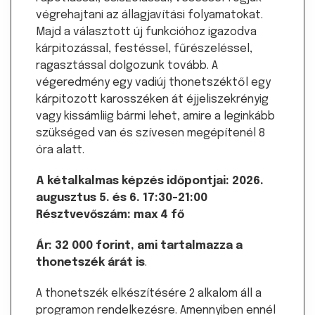
végrehajtani az állagjavítási folyamatokat.
Majd a választott új funkcióhoz igazodva
kárpitozással, festéssel, fűrészeléssel,
ragasztással dolgozunk tovább. A
végeredmény egy vadiúj thonetszéktől egy
kárpitozott karosszéken át éjjeliszekrényig
vagy kissámliig bármi lehet, amire a leginkább
szükséged van és szívesen megépítenél 8
óra alatt.
A kétalkalmas képzés időpontjai: 2026.
augusztus 5. és 6. 17:30-21:00
Résztvevőszám: max 4 fő
Ár: 32 000 forint, ami tartalmazza a
thonetszék árát is
.
A thonetszék elkészítésére 2 alkalom áll a
programon rendelkezésre. Amennyiben ennél