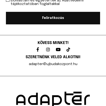
Elolvastam és egyetértek az Adatvédelmi
tájékoztatóban foglaltakkal
Feliratkozás
KÖVESS MINKET!
SZERETNÉNK VELED ALKOTNI!
adapter@ujbudakozpont.hu