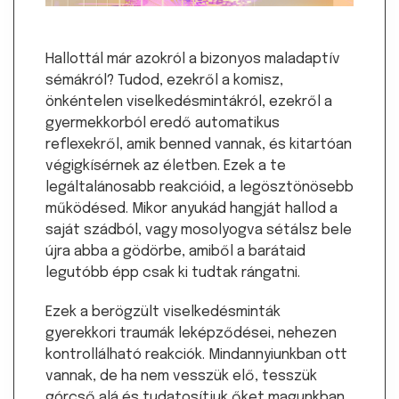
Hallottál már azokról a bizonyos maladaptív
sémákról? Tudod, ezekről a komisz,
önkéntelen viselkedésmintákról, ezekről a
gyermekkorból eredő automatikus
reflexekről, amik benned vannak, és kitartóan
végigkísérnek az életben. Ezek a te
legáltalánosabb reakcióid, a legösztönösebb
működésed. Mikor anyukád hangját hallod a
saját szádból, vagy mosolyogva sétálsz bele
újra abba a gödörbe, amiből a barátaid
legutóbb épp csak ki tudtak rángatni.
Ezek a berögzült viselkedésminták
gyerekkori traumák leképződései, nehezen
kontrollálható reakciók. Mindannyiunkban ott
vannak, de ha nem vesszük elő, tesszük
górcső alá és tudatosítjuk őket magunkban,