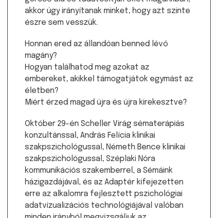
akkor úgy irányítanak minket, hogy azt szinte
észre sem vesszük.
Honnan ered az állandóan benned lévő
magány?
Hogyan találhatod meg azokat az
embereket, akikkel támogatjátok egymást az
életben?
Miért érzed magad újra és újra kirekesztve?
Október 29-én Scheller Virág sématerápiás
konzultánssal, András Felícia klinikai
szakpszichológussal, Németh Bence klinikai
szakpszichológussal, Széplaki Nóra
kommunikációs szakemberrel, a Sémáink
házigazdájával, és az Adaptér kifejezetten
erre az alkalomra fejlesztett pszichológiai
adatvizualizációs technológiájával valóban
minden irányból megvizsgáljuk az