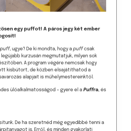
zösen egy puffot! A páros jegy két ember
ogosít!
puff
, ugye? De ki mondta, hogy a
puff
csak
r legújabb kurzusán megmutatjuk, milyen sok
egészítőben. A program végére nemcsak hogy
tt kisbútort, de közben elsajátíthatod a
savarozás alapjait is műhelymestereinktől.
ndes ülőalkalmatosságod – gyere el a
Puff
ra
, és
ítunk. De ha szeretnéd még egyedibbé tenni a
rpitanyagot is. Erről, és minden gyakorlati