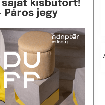
 saját kisbútort!
– Páros jegy