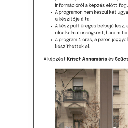
információról a képzés előtt fogu
A programon nem készül két ugya
a készítője által.
A kész puff üreges belsejű lesz, 
ülőalkalmatosságként, hanem tár
A program 4 órás, a páros jeggyel
készíthettek el.
A képzést
Kriszt Annamária
és
Szűcs