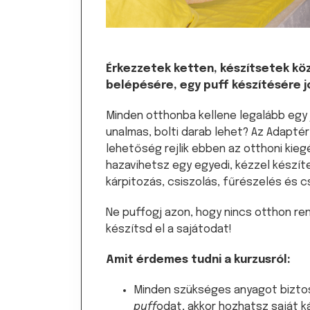
Érkezzetek ketten, készítsetek kö
belépésére, egy puff készítésére j
Minden otthonba kellene legalább egy
unalmas, bolti darab lehet? Az Adapté
lehetőség rejlik ebben az otthoni ki
hazavihetsz egy egyedi, kézzel készíte
kárpitozás, csiszolás, fűrészelés és c
Ne puffogj azon, hogy nincs otthon re
készítsd el a sajátodat!
Amit érdemes tudni a kurzusról:
Minden szükséges anyagot biztos
puff
odat, akkor hozhatsz saját ká