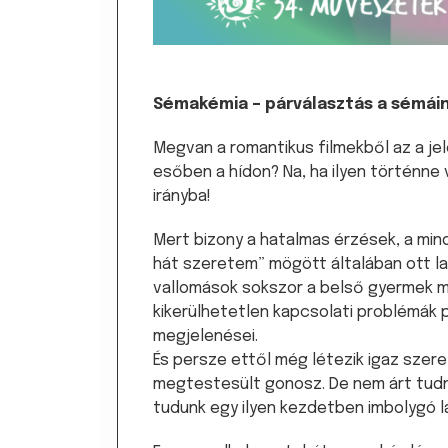
Sémakémia – párválasztás a sémái
Megvan a romantikus filmekből az a je
esőben a hídon? Na, ha ilyen történne 
irányba!
Mert bizony a hatalmas érzések, a mind
hát szeretem” mögött általában ott l
vallomások sokszor a belső gyermek meg
kikerülhetetlen kapcsolati problémák 
megjelenései.
És persze ettől még létezik igaz sze
megtestesült gonosz. De nem árt tudnu
tudunk egy ilyen kezdetben imbolygó l