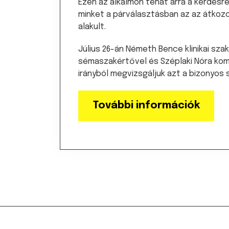
Ezen az alkalmon tehát arra a kérdésr
minket a párválasztásban az az átkozo
alakult.
Július 26-án Németh Bence klinikai sza
sémaszakértővel és Széplaki Nóra ko
irányból megvizsgáljuk azt a bizonyos
További információk