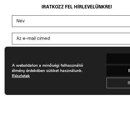
IRATKOZZ FEL HÍRLEVELÜNKRE!
Elolvastam és egyetértek az Adatvédelmi
tájékoztatóban foglaltakkal
A weboldalon a minőségi felhasználói
élmény érdekében sütiket használunk.
Részletek
Feliratkozás
B
ADAPTÉR | KREATÍV TECHNOL
D