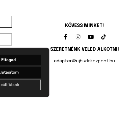
KÖVESS MINKET!
SZERETNÉNK VELED ALKOTNI!
Elfogad
adapter@ujbudakozpont.hu
Elutasítom
eállítások
ADATKEZELÉS
ÁSZF
ÓGIAI TUDÁSBÁZIS |
|
|
OKUMENTUMOK