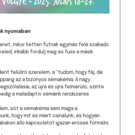
nk nyomában
lenet, mikor ketten futnak egymás felé szakadó
veled, inkább fordulj meg és fuss a másik
ent felülíró szerelem, a “tudom, hogy fáj, de
appang az a bizonyos sémakémia. A nagy
szólalásai, az újra és újra felmerülő, szinte
pedig a maladaptív sémáink rendszeres
relem, sőt a sémakémia sem maga a
nk, hogy mit és miért csinálunk, és hogyan
ábakon álló kapcsolatot igazán erőssé formálni.