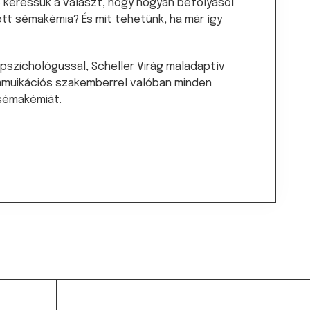
e keressük a választ, hogy hogyan befolyásol
tt sémakémia? És mit tehetünk, ha már így
kpszichológussal, Scheller Virág maladaptív
mmuikációs szakemberrel valóban minden
 sémakémiát.