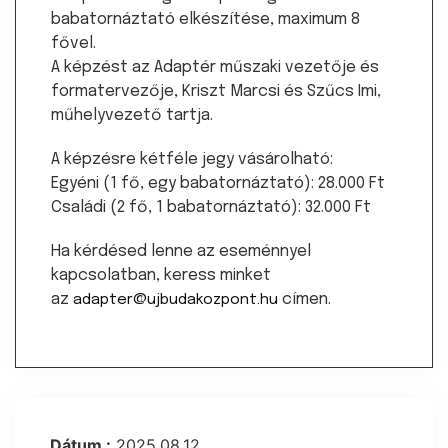
babatornáztató elkészítése, maximum 8
fővel.
A képzést az Adaptér műszaki vezetője és
formatervezője, Kriszt Marcsi és Szűcs Imi,
műhelyvezető tartja.
A képzésre kétféle jegy vásárolható:
Egyéni (1 fő, egy babatornáztató): 28.000 Ft
Családi (2 fő, 1 babatornáztató): 32.000 Ft
Ha kérdésed lenne az eseménnyel
kapcsolatban, keress minket
az
címen.
adapter@ujbudakozpont.hu
Dátum :
2025.08.12.