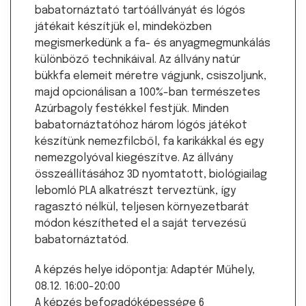
babatornáztató tartóállványát és lógós
játékait készítjük el, mindeközben
megismerkedünk a fa- és anyagmegmunkálás
különböző technikáival. Az állvány natúr
bükkfa elemeit méretre vágjunk, csiszoljunk,
majd opcionálisan a 100%-ban természetes
Azúrbagoly festékkel festjük. Minden
babatornáztatóhoz három lógós játékot
készítünk nemezfilcből, fa karikákkal és egy
nemezgolyóval kiegészítve. Az állvány
összeállításához 3D nyomtatott, biológiailag
lebomló PLA alkatrészt terveztünk, így
ragasztó nélkül, teljesen környezetbarát
módon készítheted el a saját tervezésű
babatornáztatód.
A képzés helye időpontja: Adaptér Műhely,
08.12. 16:00-20:00
A képzés befogadóképessége 6