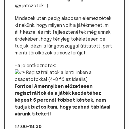
így játszotok…).
Mindezek után pedig alaposan elemezzétek
ki nekünk, hogy milyen volt a játékmenet, mi
állt kézre, és mit fejlesztenétek még annak
érdekében, hogy tényleg tökéletesen be
tudjuk idézni a lángosszaggal átitatott, part
menti törölközők atmoszféráját.
Ha jelentkeznétek:
Regisztráljatok a lenti linken a
csapatotokkal (4–8 fő az ideális)
Fontos! Amennyiben előzetesen
regisztráltok és a játék kezdetéhez
képest 5 percnél többet késtek, nem
tudjuk biztosítani, hogy szabad táblával
várunk titeket!
17:00-18:30