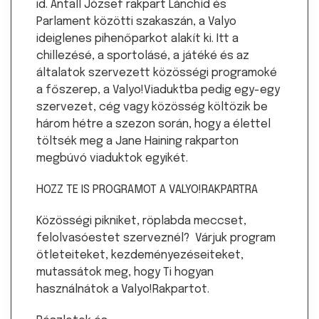
id. Antall József rakpart Lánchíd és
Parlament közötti szakaszán, a Valyo
ideiglenes pihenőparkot alakít ki. Itt a
chillezésé, a sportolásé, a játéké és az
általatok szervezett közösségi programoké
a főszerep, a Valyo!Viaduktba pedig egy-egy
szervezet, cég vagy közösség költözik be
három hétre a szezon során, hogy a élettel
töltsék meg a Jane Haining rakparton
megbúvó viaduktok egyikét.
HOZZ TE IS PROGRAMOT A VALYO!RAKPARTRA
Közösségi pikniket, röplabda meccset,
felolvasóestet szerveznél? Várjuk program
ötleteiteket, kezdeményezéseiteket,
mutassátok meg, hogy Ti hogyan
használnátok a Valyo!Rakpartot.