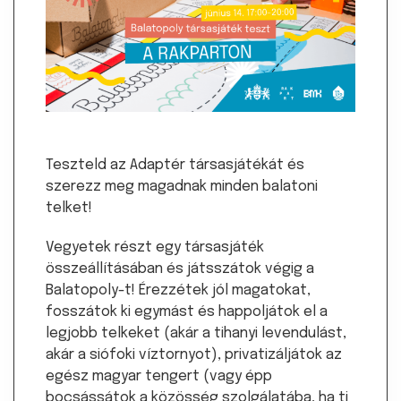
Teszteld az Adaptér társasjátékát és
szerezz meg magadnak minden balatoni
telket!
Vegyetek részt egy társasjáték
összeállításában és játsszátok végig a
Balatopoly-t! Érezzétek jól magatokat,
fosszátok ki egymást és happoljátok el a
legjobb telkeket (akár a tihanyi levendulást,
akár a siófoki víztornyot), privatizáljátok az
egész magyar tengert (vagy épp
bocsássátok a közösség szolgálatába, ha ti