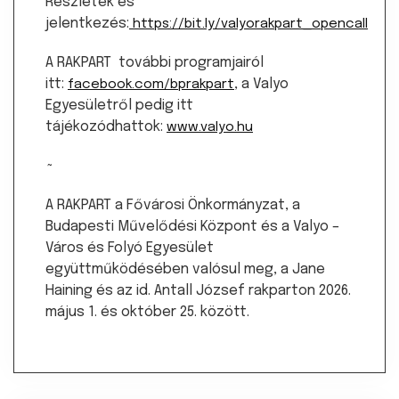
Részletek és
jelentkezés:
https://bit.ly/valyorakpart_opencall
A RAKPART további programjairól
itt:
, a Valyo
facebook.com/bprakpart
Egyesületről pedig itt
tájékozódhattok:
www.valyo.hu
~
A RAKPART a Fővárosi Önkormányzat, a
Budapesti Művelődési Központ és a Valyo –
Város és Folyó Egyesület
együttműködésében valósul meg, a Jane
Haining és az id. Antall József rakparton 2026.
május 1. és október 25. között.