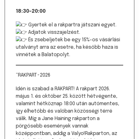
18:30-20:00
Gyertek el a rakpartra játszani egyet.
Adjatok visszajelzést.
És zsebeljetek be egy 15%-os vásárlási
utalványt arra az esetre, ha később haza is
vinnétek a Balatopolyt.
“RAKPART~2026
Idén is szabad a RAKPART! A rakpart 2026.
május 1. és október 25. között hétvégente,
valamint hétköznap 18:00 után autómentes,
így élhetőbb és valóban közösségi térré
válik. Míg a Jane Haining rakparton a
pörgősebb események vannak
középpontban, addig a Valyo!Rakparton, az