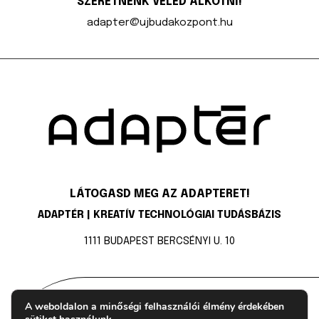
SZERETNÉNK VELED ALKOTNI!
adapter@ujbudakozpont.hu
LÁTOGASD MEG AZ ADAPTERET!
ADAPTÉR | KREATÍV TECHNOLÓGIAI TUDÁSBÁZIS
1111 BUDAPEST BERCSÉNYI U. 10
ADAPTÉR | KREATÍV TECHNOLÓGIAI TUDÁSBÁZIS
A weboldalon a minőségi felhasználói élmény érdekében
|
|
|
ADATKEZELÉS
ÁSZF
DOKUMENTUMOK