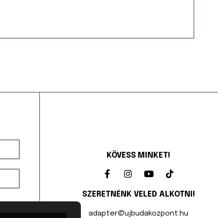
KÖVESS MINKET!
SZERETNÉNK VELED ALKOTNI!
adapter@ujbudakozpont.hu