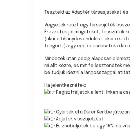
Teszteld az Adaptér társasjátékát és
Vegyetek részt egy társasjáték összeá
Érezzétek jól magatokat, fosszátok ki
(akár a tihanyi levendulást, akár a sió
tengert (vagy épp bocsássátok a közös
Mindezek után pedig alaposan elemezzé
mi állt kézre, és mit fejlesztenétek 
be tudjuk idézni a lángosszaggal átita
Ha jelentkeznétek:
Regisztráljatok a lenti linken a c
Gyertek el a Dürer Kertbe játszan
Adjatok visszajelzést.
És zsebeljetek be egy 15%-os vásá