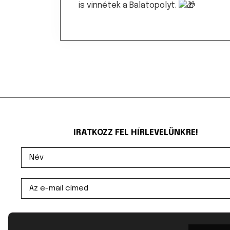
is vinnétek a Balatopolyt.
IRATKOZZ FEL HÍRLEVELÜNKRE!
Elolvastam és egyetértek az Adatvédelmi
tájékoztatóban foglaltakkal