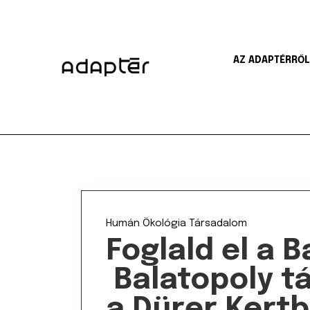
AZ ADAPTÉRRŐL
Humán
Ökológia
Társadalom
Foglald el a B
Balatopoly tá
a Dürer Kertb