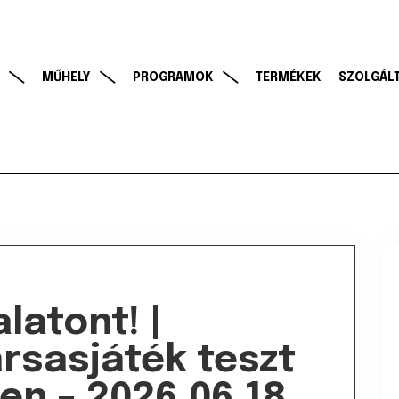
MŰHELY
PROGRAMOK
TERMÉKEK
SZOLGÁL
alatont! |
rsasjáték teszt
en – 2026.06.18.