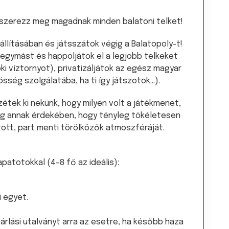
 szerezz meg magadnak minden balatoni telket!
llításában és játsszátok végig a Balatopoly-t!
 egymást és happoljátok el a legjobb telkeket
foki víztornyot), privatizáljátok az egész magyar
ség szolgálatába, ha ti így játszotok…).
tek ki nekünk, hogy milyen volt a játékmenet,
még annak érdekében, hogy tényleg tökéletesen
tott, part menti törölközők atmoszféráját.
sapatotokkal (4–8 fő az ideális):
i egyet.
rlási utalványt arra az esetre, ha később haza