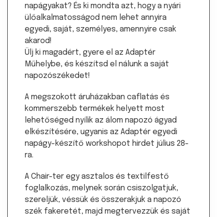
napágyakat? És ki mondta azt, hogy a nyári
ülőalkalmatosságod nem lehet annyira
egyedi, saját, személyes, amennyire csak
akarod!
Ülj ki magadért, gyere el az Adaptér
Műhelybe, és készítsd el nálunk a saját
napozószékedet!
A megszokott áruházakban caflatás és
kommerszebb termékek helyett most
lehetőséged nyílik az álom napozó ágyad
elkészítésére, ugyanis az Adaptér egyedi
napágy-készítő workshopot hirdet július 28-
ra.
A Chair-ter egy asztalos és textilfestő
foglalkozás, melynek során csiszolgatjuk,
szereljük, véssük és összerakjuk a napozó
szék fakeretét, majd megtervezzük és saját