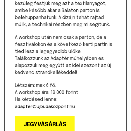
kezűleg festjük meg azt a textilanyagot,
amibe később akár a Balaton parton is
belehuppanhatunk. A dizájn tehát rajtad
múlik, a technikai részben meg mi segítünk.
A workshop után nem csak a parton, de a
fesztiválokon és a következő kerti partin is
tied lesz a legegyedibb ülőke.
Találkozzunk az Adaptér műhelyében és
alapozzuk meg együtt az idei szezont az új
kedvenc strandkellékeddel!
Létszám: max 6 fő.
A workshop ára: 19 000 forint
Ha kérdésed lenne:
adapter@ujbudakozpont.hu
JEGYVÁSÁRLÁS