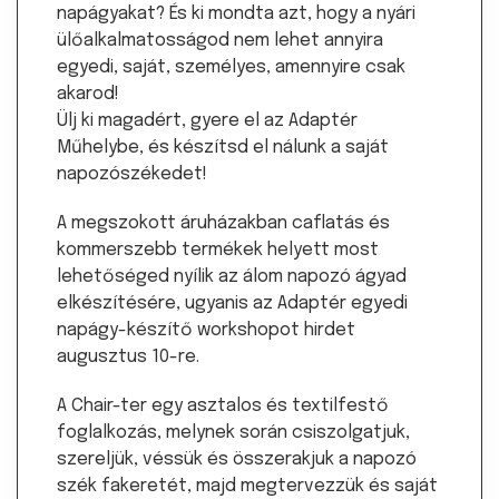
napágyakat? És ki mondta azt, hogy a nyári
ülőalkalmatosságod nem lehet annyira
egyedi, saját, személyes, amennyire csak
akarod!
Ülj ki magadért, gyere el az Adaptér
Műhelybe, és készítsd el nálunk a saját
napozószékedet!
A megszokott áruházakban caflatás és
kommerszebb termékek helyett most
lehetőséged nyílik az álom napozó ágyad
elkészítésére, ugyanis az Adaptér egyedi
napágy-készítő workshopot hirdet
augusztus 10-re.
A Chair-ter egy asztalos és textilfestő
foglalkozás, melynek során csiszolgatjuk,
szereljük, véssük és összerakjuk a napozó
szék fakeretét, majd megtervezzük és saját