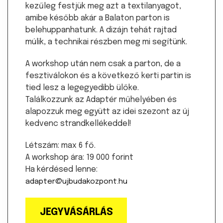
kezűleg festjük meg azt a textilanyagot,
amibe később akár a Balaton parton is
belehuppanhatunk. A dizájn tehát rajtad
múlik, a technikai részben meg mi segítünk.
A workshop után nem csak a parton, de a
fesztiválokon és a következő kerti partin is
tied lesz a legegyedibb ülőke.
Találkozzunk az Adaptér műhelyében és
alapozzuk meg együtt az idei szezont az új
kedvenc strandkellékeddel!
Létszám: max 6 fő.
A workshop ára: 19 000 forint
Ha kérdésed lenne:
adapter@ujbudakozpont.hu
JEGYVÁSÁRLÁS