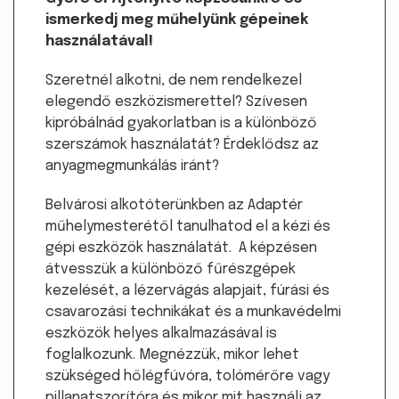
ismerkedj meg műhelyünk gépeinek
használatával!
Szeretnél alkotni, de nem rendelkezel
elegendő eszközismerettel? Szívesen
kipróbálnád gyakorlatban is a különböző
szerszámok használatát? Érdeklődsz az
anyagmegmunkálás iránt?
Belvárosi alkotóterünkben az Adaptér
műhelymesterétől tanulhatod el a kézi és
gépi eszközök használatát. A képzésen
átvesszük a különböző fűrészgépek
kezelését, a lézervágás alapjait, fúrási és
csavarozási technikákat és a munkavédelmi
eszközök helyes alkalmazásával is
foglalkozunk. Megnézzük, mikor lehet
szükséged hőlégfúvóra, tolómérőre vagy
pillanatszorítóra és mikor mit használj az