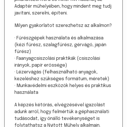
Adaptér műhelyében, hogy mindent meg tudj
javítani, szerelni, építeni.
Milyen gyakorlatot szerezhetsz az alkalmon?
· Fűrészgépek használata és alkalmazása
(kézi fűrész, szalagfűrész, gérvágó, japán
fűrész)
· Faanyagcsiszolási praktikák (csiszolási
irányok, papír erőssége)
· Lézervágás (felhasználható anyagok,
kezeléshez szükséges formátum, méretek)
· Munkavédelmi eszközök helyes és praktikus
használata
A képzés kétórás, elvégzésével igazolást
adunk arról, hogy felmértük a géphasználati
tudásodat, így önálló tevékenységet is
folytathatsz a Nyitott Műhely alkalmain.