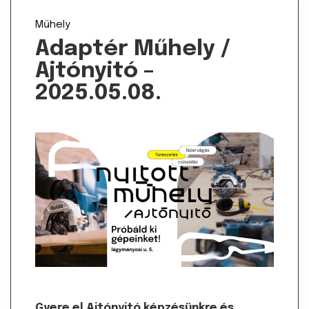
Műhely
Adaptér Műhely /
Ajtónyitó –
2025.05.08.
Gyere el Ajtónyitó képzésünkre és